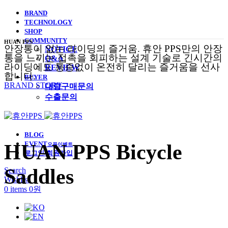
BRAND
TECHNOLOGY
SHOP
COMMUNITY
HUAN PPS
안장통이 없는 라이딩의 즐거움. 휴안 PPS만의 안장
NOTICE
통을 느끼는 접촉을 회피하는 설계 기술로 긴시간의
Q&A
라이딩에도 통증없이 온전히 달리는 즐거움을 선사
REVIEW
합니다.
BUYER
BRAND STORY
대량구매문의
수출문의
BLOG
EVENT
HUAN PPS Bicycle
오픈이벤트
로그인/회원가입
Saddles
Search
Wishlist
0
items
0
원