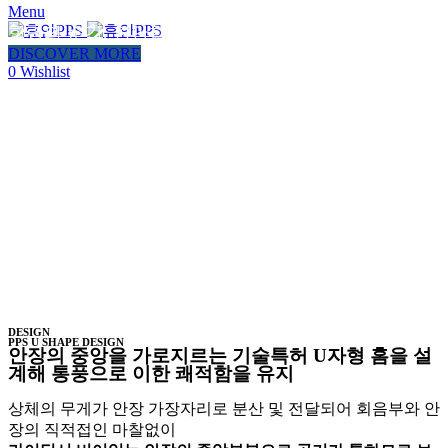
Menu
힐링의 순간, 편안함과 건강을 당신에게 선사합니다
0
items
0
원
DISCOVER MORE
0
Wishlist
DESIGN
PPS U SHAPE DESIGN
안장의 중앙을 가로지르는 기술특허 U자형 홈을 설
계해 통풍으로 이한 쾌적함을 유지
상체의 무게가 안장 가장자리로 분산 및 전달되어 회음부와 안
장의 직적접인 마찰없이